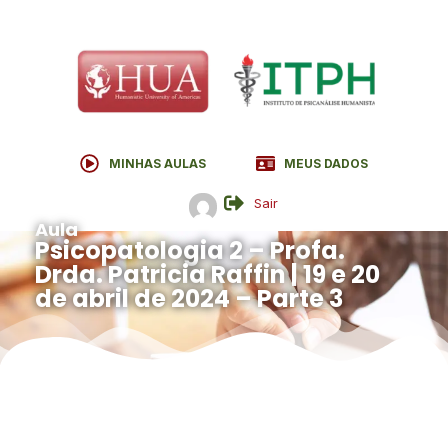
MINHAS AULAS
MEUS DADOS
Sair
Aula
Psicopatologia 2 – Profa.
Drda. Patricia Raffin | 19 e 20
de abril de 2024 – Parte 3