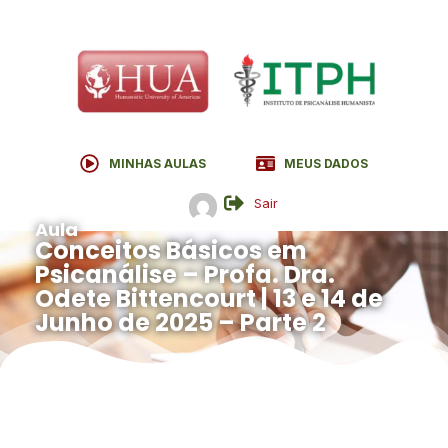
MINHAS AULAS
MEUS DADOS
Sair
Aula
Conceitos Básicos em
Psicanálise – Profa. Dra.
Odete Bittencourt | 13 e 14 de
Junho de 2025 – Parte 2