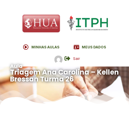
MINHAS AULAS
MEUS DADOS
Sair
Aula
Triagem Ana Carolina – Kellen
Bressan Turma 26