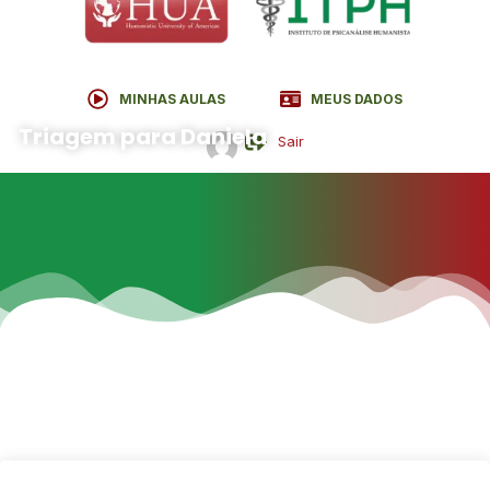
MINHAS AULAS
MEUS DADOS
Curso - módulo
Triagem para Daniela
Sair