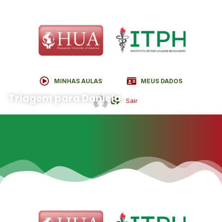
MINHAS AULAS
MEUS DADOS
Curso - módulo
Triagem para Daniela
Sair