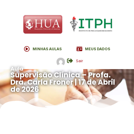
MINHAS AULAS
MEUS DADOS
Sair
Aula
Supervisão Clínica – Profa.
Dra. Carla Froner | 17 de Abril
de 2026