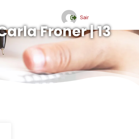
Sair
Carla Froner | 13