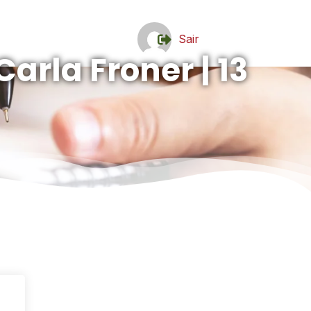
Sair
Carla Froner | 13