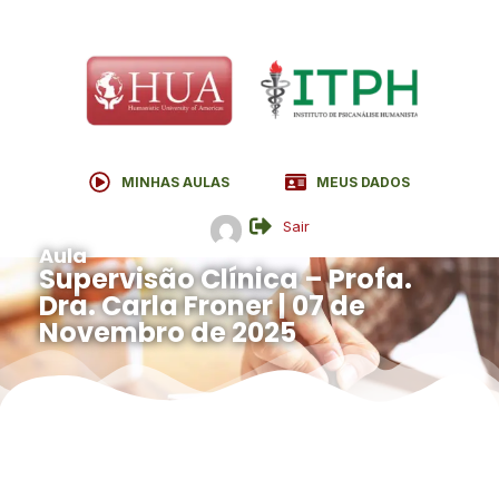
MINHAS AULAS
MEUS DADOS
Sair
Aula
Supervisão Clínica – Profa.
Dra. Carla Froner | 07 de
Novembro de 2025