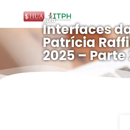
Aula
Interfaces da
Patrícia Raff
2025 – Parte 