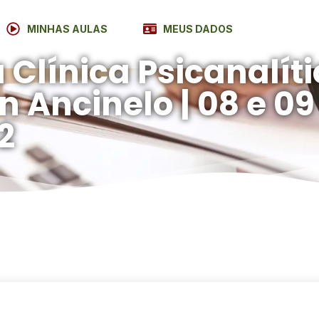
MINHAS AULAS
MEUS DADOS
 Clínica Psicanalíti
in Ancinelo | 08 e 0
2