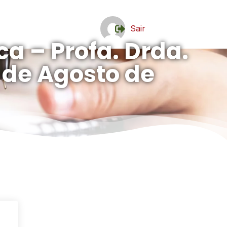
Sair
ca – Profa. Drda.
9 de Agosto de