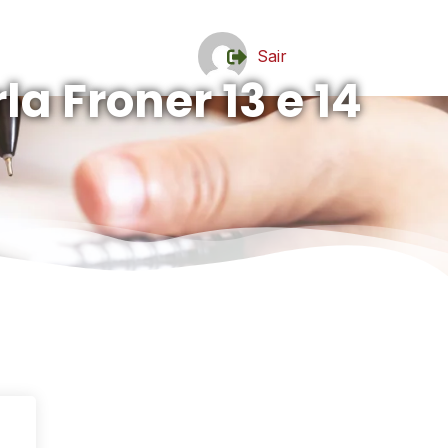
Sair
rla Froner 13 e 14