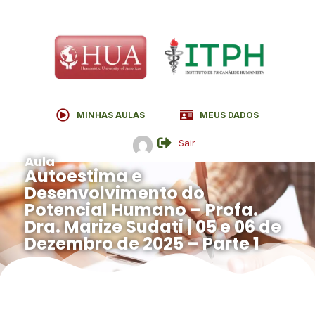
MINHAS AULAS
MEUS DADOS
Sair
Aula
Autoestima e
Desenvolvimento do
Potencial Humano – Profa.
Dra. Marize Sudati | 05 e 06 de
Dezembro de 2025 – Parte 1