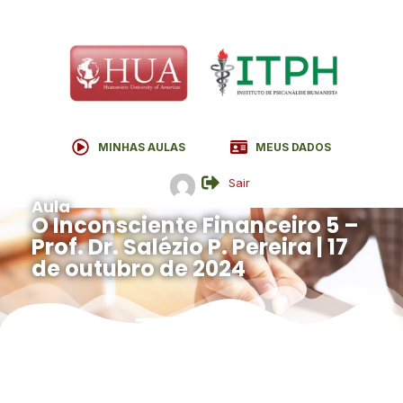
MINHAS AULAS
MEUS DADOS
Sair
Aula
O Inconsciente Financeiro 5 –
Prof. Dr. Salézio P. Pereira | 17
de outubro de 2024