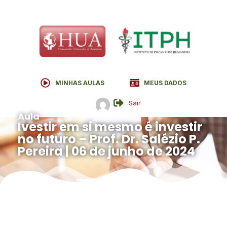
MINHAS AULAS
MEUS DADOS
Sair
Aula
Ivestir em si mesmo é investir
no futuro – Prof. Dr. Salézio P.
Pereira | 06 de junho de 2024