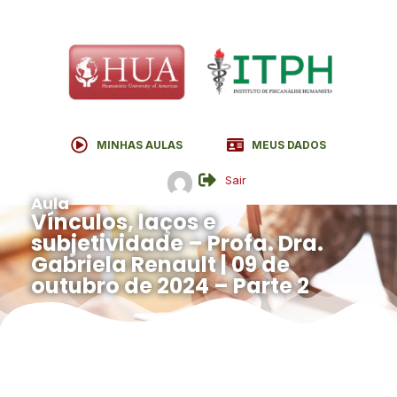
MINHAS AULAS
MEUS DADOS
Sair
Aula
Vínculos, laços e
subjetividade – Profa. Dra.
Gabriela Renault | 09 de
outubro de 2024 – Parte 2