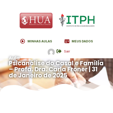
MINHAS AULAS
MEUS DADOS
Sair
Aula
Psicanálise do Casal e Família
– Profa. Dra. Carla Froner | 31
de Janeiro de 2025