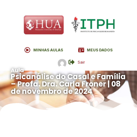
MINHAS AULAS
MEUS DADOS
Sair
Aula
Psicanálise do Casal e Família
– Profa. Dra. Carla Froner | 08
de novembro de 2024