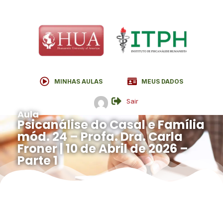
MINHAS AULAS
MEUS DADOS
Sair
Aula
Psicanálise do Casal e Família
mód. 24 – Profa. Dra. Carla
Froner | 10 de Abril de 2026 –
Parte 1