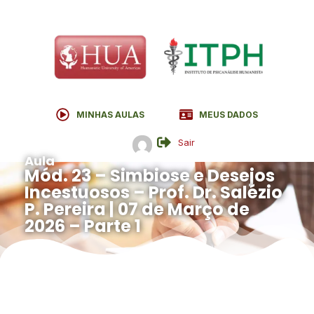
MINHAS AULAS
MEUS DADOS
Sair
Aula
Mód. 23 – Simbiose e Desejos
Incestuosos – Prof. Dr. Salézio
P. Pereira | 07 de Março de
2026 – Parte 1