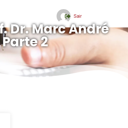
Sair
f. Dr. Marc André
 Parte 2