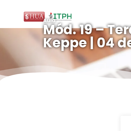
Aula
Mód. 19 – Ter
Keppe | 04 d