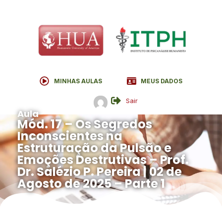
MINHAS AULAS
MEUS DADOS
Sair
Aula
Mód. 17 – Os Segredos
Inconscientes na
Estruturação da Pulsão e
Emoções Destrutivas – Prof.
Dr. Salézio P. Pereira | 02 de
Agosto de 2025 – Parte 1