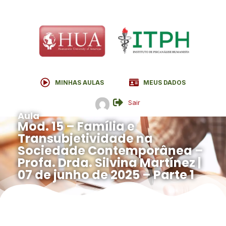
MINHAS AULAS
MEUS DADOS
Sair
Aula
Mod. 15 – Família e
Transubjetividade na
Sociedade Contemporânea –
Profa. Drda. Silvina Martínez |
07 de junho de 2025 – Parte 1