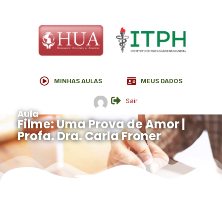
MINHAS AULAS
MEUS DADOS
Sair
Aula
Filme: Uma Prova de Amor |
Profa. Dra. Carla Froner