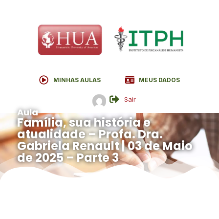
MINHAS AULAS
MEUS DADOS
Sair
Aula
Família, sua história e
atualidade – Profa. Dra.
Gabriela Renault | 03 de Maio
de 2025 – Parte 3