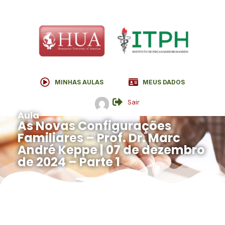
MINHAS AULAS
MEUS DADOS
Sair
Aula
As Novas Configurações
Familiares – Prof. Dr. Marc
André Keppe | 07 de dezembro
de 2024 – Parte 1