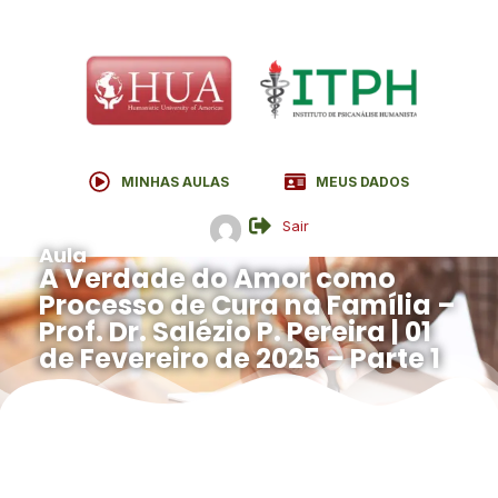
MINHAS AULAS
MEUS DADOS
Sair
Aula
A Verdade do Amor como
Processo de Cura na Família –
Prof. Dr. Salézio P. Pereira | 01
de Fevereiro de 2025 – Parte 1