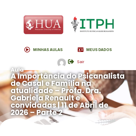
MINHAS AULAS
MEUS DADOS
Sair
Aula
A Importância do Psicanalista
de Casal e Família na
atualidade – Profa. Dra.
Gabriela Renault e
convidadas | 11 de Abril de
2026 – Parte 2