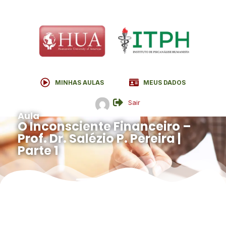
MINHAS AULAS
MEUS DADOS
Sair
Aula
O Inconsciente Financeiro –
Prof. Dr. Salézio P. Pereira |
Parte 1