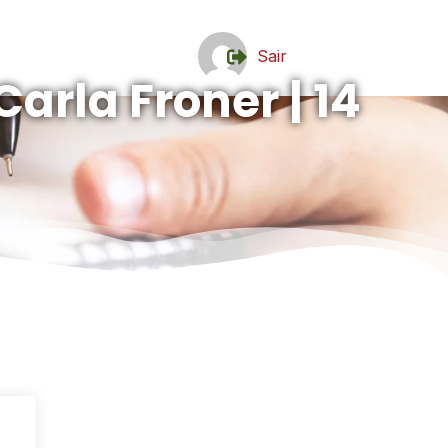
Sair
Carla Froner | 14