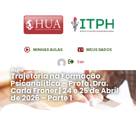
MINHAS AULAS
MEUS DADOS
Sair
Aula
Trajetória na Formação
Psicanalítica – Profa. Dra.
Carla Froner | 24 e 25 de Abril
de 2026 – Parte 1