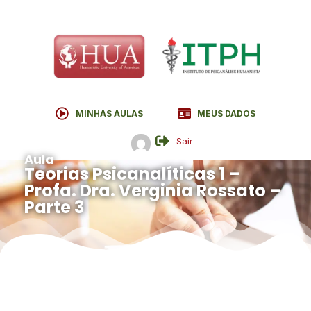
MINHAS AULAS
MEUS DADOS
Sair
Aula
Teorias Psicanalíticas 1 –
Profa. Dra. Verginia Rossato –
Parte 3