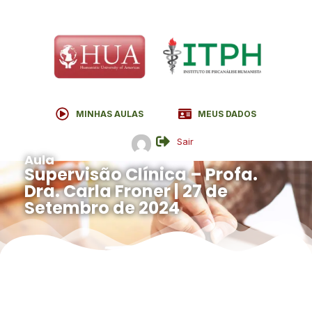
MINHAS AULAS
MEUS DADOS
Sair
Aula
Supervisão Clínica – Profa.
Dra. Carla Froner | 27 de
Setembro de 2024