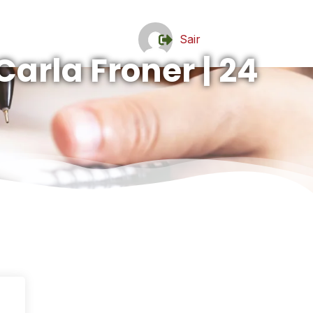
Sair
Carla Froner | 24