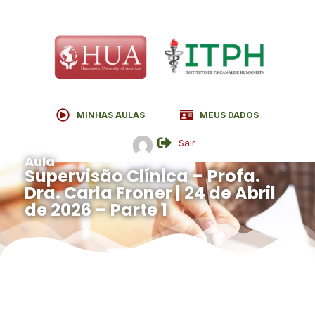
MINHAS AULAS
MEUS DADOS
Sair
Aula
Supervisão Clínica – Profa.
Dra. Carla Froner | 24 de Abril
de 2026 – Parte 1