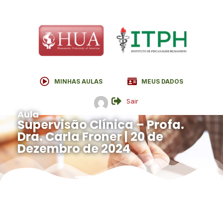
MINHAS AULAS
MEUS DADOS
Sair
Aula
Supervisão Clínica – Profa.
Dra. Carla Froner | 20 de
Dezembro de 2024