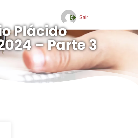
Sair
io Plácido
2024 – Parte 3