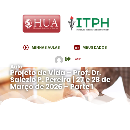
MINHAS AULAS
MEUS DADOS
Sair
Aula
Projeto de Vida – Prof. Dr.
Salézio P. Pereira | 27 e 28 de
Março de 2026 – Parte 1