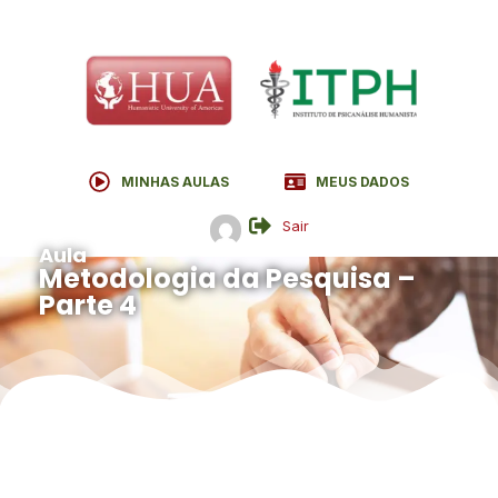
MINHAS AULAS
MEUS DADOS
Sair
Aula
Metodologia da Pesquisa –
Parte 4