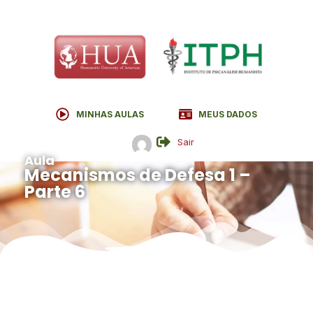
MINHAS AULAS
MEUS DADOS
Sair
Aula
Mecanismos de Defesa 1 –
Parte 6