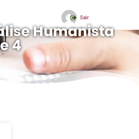
Sair
álise Humanista
te 4