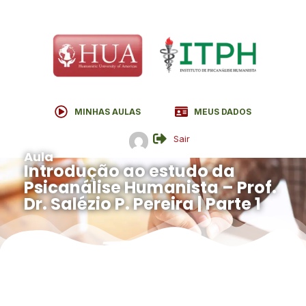
MINHAS AULAS
MEUS DADOS
Sair
Aula
Introdução ao estudo da
Psicanálise Humanista – Prof.
Dr. Salézio P. Pereira | Parte 1