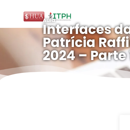
Aula
Interfaces da
Patrícia Raff
2024 – Parte 