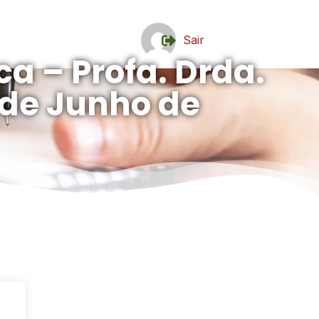
Sair
ca – Profa. Drda.
9 de Junho de