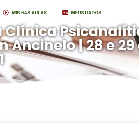
MINHAS AULAS
MEUS DADOS
 Clínica Psicanalíti
in Ancinelo | 28 e 2
1