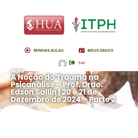
MINHAS AULAS
MEUS DADOS
Sair
Aula
A Noção do Trauma na
Psicanálise – Prof. Drdo.
Edson Sallin | 20 e 21 de
Dezembro de 2024 – Parte 2