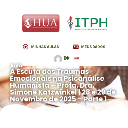
MINHAS AULAS
MEUS DADOS
Sair
Aula
A Escuta dos Traumas
Emocionais na Psicanálise
Humanista – Profa. Dra.
Simone Katzwinkel | 28 e 29 de
Novembro de 2025 – Parte 1