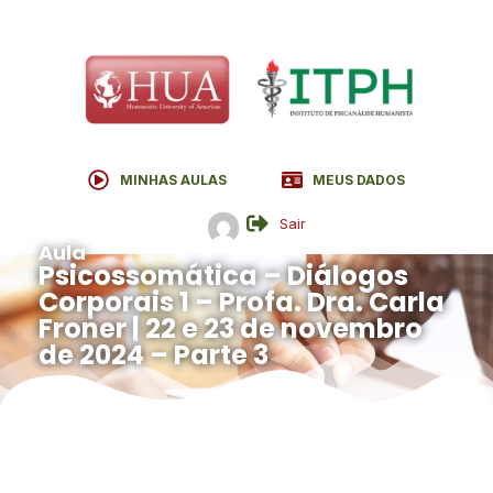
MINHAS AULAS
MEUS DADOS
Sair
Aula
Psicossomática – Diálogos
Corporais 1 – Profa. Dra. Carla
Froner | 22 e 23 de novembro
de 2024 – Parte 3