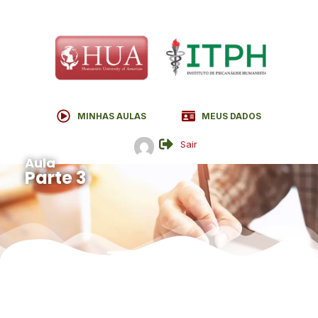
MINHAS AULAS
MEUS DADOS
Sair
Aula
Parte 3