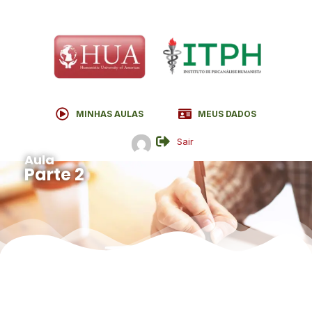
MINHAS AULAS
MEUS DADOS
Sair
Aula
Parte 2