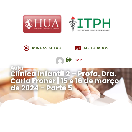
MINHAS AULAS
MEUS DADOS
Sair
Aula
Clínica Infantil 2 – Profa. Dra.
Carla Froner | 15 e 16 de março
de 2024 – Parte 5