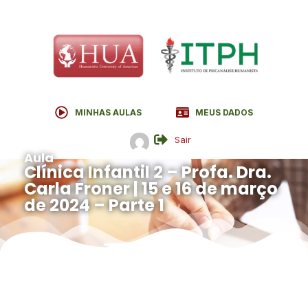
MINHAS AULAS
MEUS DADOS
Sair
Aula
Clínica Infantil 2 – Profa. Dra.
Carla Froner | 15 e 16 de março
de 2024 – Parte 1