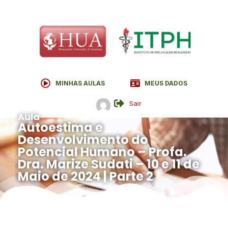
MINHAS AULAS
MEUS DADOS
Sair
Aula
Autoestima e
Desenvolvimento do
Potencial Humano – Profa.
Dra. Marize Sudati – 10 e 11 de
Maio de 2024 | Parte 2