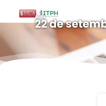
Aula
22 de setemb